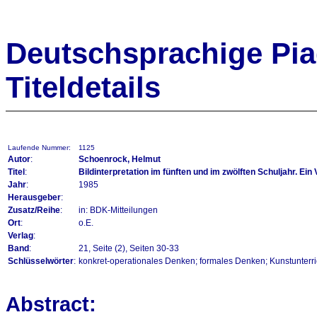
Deutschsprachige Piag
Titeldetails
Laufende Nummer:
1125
Autor
:
Schoenrock, Helmut
Titel
:
Bildinterpretation im fünften und im zwölften Schuljahr. Ein 
Jahr
:
1985
Herausgeber
:
Zusatz/Reihe
:
in: BDK-Mitteilungen
Ort
:
o.E.
Verlag
:
Band
:
21, Seite (2), Seiten 30-33
Schlüsselwörter
:
konkret-operationales Denken; formales Denken; Kunstunterric
Abstract: