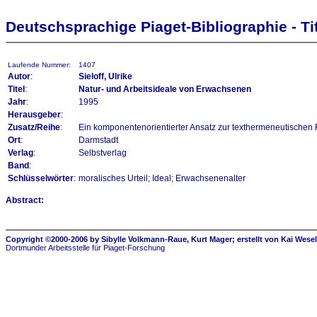
Deutschsprachige Piaget-Bibliographie - Tit
Laufende Nummer:
1407
Autor
:
Sieloff, Ulrike
Titel
:
Natur- und Arbeitsideale von Erwachsenen
Jahr
:
1995
Herausgeber
:
Zusatz/Reihe
:
Ein komponentenorientierter Ansatz zur texthermeneutischen R
Ort
:
Darmstadt
Verlag
:
Selbstverlag
Band
:
Schlüsselwörter
:
moralisches Urteil; Ideal; Erwachsenenalter
Abstract:
Copyright ©2000-2006 by Sibylle Volkmann-Raue, Kurt Mager; erstellt von Kai Wese
Dortmunder Arbeitsstelle für Piaget-Forschung