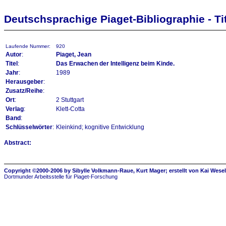
Deutschsprachige Piaget-Bibliographie - Tit
Laufende Nummer:
920
Autor
:
Piaget, Jean
Titel
:
Das Erwachen der Intelligenz beim Kinde.
Jahr
:
1989
Herausgeber
:
Zusatz/Reihe
:
Ort
:
2 Stuttgart
Verlag
:
Klett-Cotta
Band
:
Schlüsselwörter
:
Kleinkind; kognitive Entwicklung
Abstract:
Copyright ©2000-2006 by Sibylle Volkmann-Raue, Kurt Mager; erstellt von Kai Wese
Dortmunder Arbeitsstelle für Piaget-Forschung