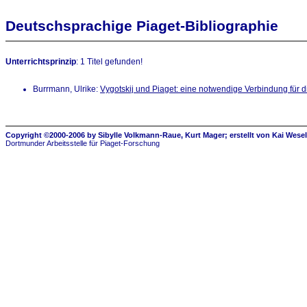
Deutschsprachige Piaget-Bibliographie
Unterrichtsprinzip
: 1 Titel gefunden!
Burrmann, Ulrike:
Vygotskij und Piaget: eine notwendige Verbindung für d
Copyright ©2000-2006 by Sibylle Volkmann-Raue, Kurt Mager; erstellt von Kai Wese
Dortmunder Arbeitsstelle für Piaget-Forschung